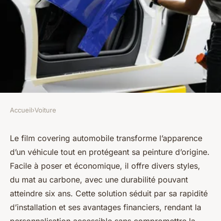
Accueil
›
Voiture
VOITURE
Tout ce qu'il faut savoir sur le
Le film covering automobile transforme l’apparence
d’un véhicule tout en protégeant sa peinture d’origine.
film covering automobile
Facile à poser et économique, il offre divers styles,
du mat au carbone, avec une durabilité pouvant
Zélie
•
19 juin 2025
•
4 min de lecture
atteindre six ans. Cette solution séduit par sa rapidité
d’installation et ses avantages financiers, rendant la