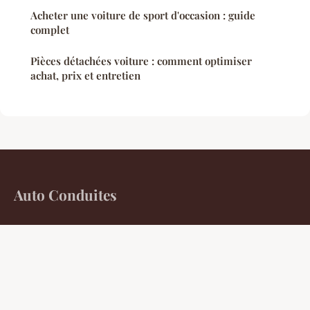
Acheter une voiture de sport d'occasion : guide
complet
Pièces détachées voiture : comment optimiser
achat, prix et entretien
Auto Conduites
L'expertise n'est pas sans <em>friction</em>.
Accueil
Mentions légales
Contact
© 2026 Auto Conduites. Tous droits réservés.