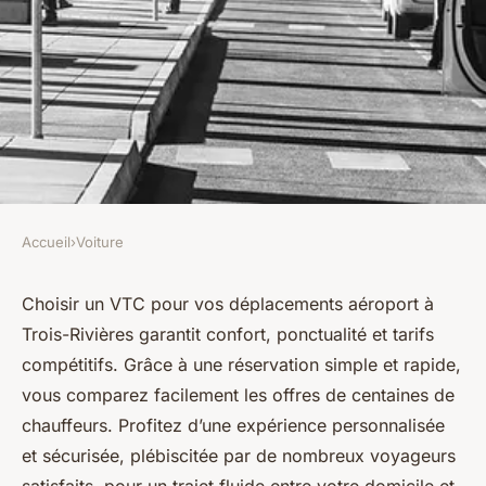
Accueil
›
Voiture
VOITURE
Déplacements aéroport trois-
Choisir un VTC pour vos déplacements aéroport à
Trois-Rivières garantit confort, ponctualité et tarifs
rivières : optez pour le vtc !
compétitifs. Grâce à une réservation simple et rapide,
vous comparez facilement les offres de centaines de
Zélie
•
11 juillet 2025
•
4 min de lecture
chauffeurs. Profitez d’une expérience personnalisée
et sécurisée, plébiscitée par de nombreux voyageurs