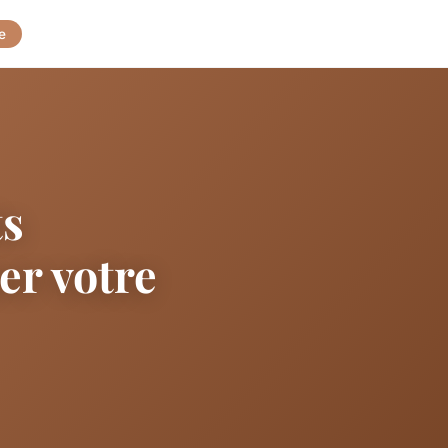
e
ts
er votre