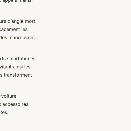
x appels mains
urs d’angle mort
icacement les
rs des manœuvres
ports smartphones
tant ainsi les
es transforment
voiture,
d’accessoires
tes.