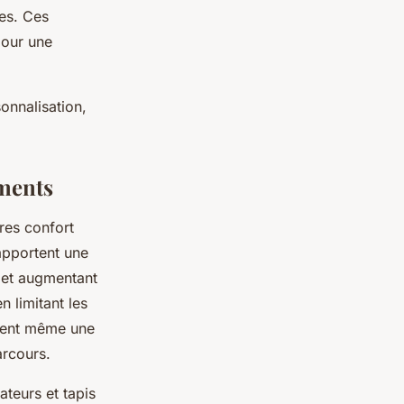
res. Ces
pour une
onnalisation,
ements
ires confort
 apportent une
d et augmentant
n limitant les
grent même une
arcours.
teurs et tapis