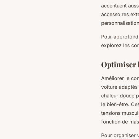
accentuent aussi
accessoires exté
personnalisatio
Pour approfondir
explorez les co
Optimiser 
Améliorer le con
voiture adaptés 
chaleur douce pe
le bien-être. Ce
tensions muscul
fonction de mas
Pour organiser v