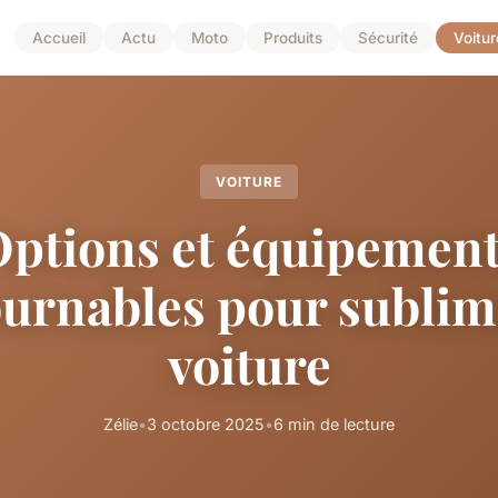
Accueil
Actu
Moto
Produits
Sécurité
Voitur
VOITURE
ptions et équipemen
urnables pour sublim
voiture
Zélie
•
3 octobre 2025
•
6 min de lecture