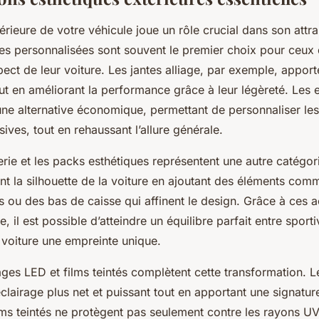
rieure de votre véhicule joue un rôle crucial dans son attrai
tes personnalisées sont souvent le premier choix pour ceux 
pect de leur voiture. Les jantes alliage, par exemple, appor
t en améliorant la performance grâce à leur légèreté. Les e
une alternative économique, permettant de personnaliser le
ves, tout en rehaussant l’allure générale.
erie et les packs esthétiques représentent une autre catégori
nt la silhouette de la voiture en ajoutant des éléments com
s ou des bas de caisse qui affinent le design. Grâce à ces 
e, il est possible d’atteindre un équilibre parfait entre sport
 voiture une empreinte unique.
rages LED et films teintés complètent cette transformation. L
clairage plus net et puissant tout en apportant une signatu
ilms teintés ne protègent pas seulement contre les rayons UV