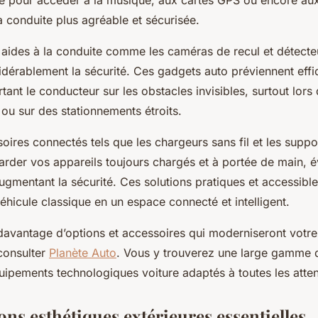
tive pour accéder à la musique, aux cartes GPS ou encore au
la conduite plus agréable et sécurisée.
s aides à la conduite comme les caméras de recul et détecte
idérablement la sécurité. Ces gadgets auto préviennent eff
ertant le conducteur sur les obstacles invisibles, surtout lo
 ou sur des stationnements étroits.
soires connectés tels que les chargeurs sans fil et les sup
rder vos appareils toujours chargés et à portée de main, évi
augmentant la sécurité. Ces solutions pratiques et accessibl
hicule classique en un espace connecté et intelligent.
davantage d’options et accessoires qui moderniseront votre 
 consulter
Planète Auto
. Vous y trouverez une large gamme 
uipements technologiques voiture adaptés à toutes les atten
ns esthétiques extérieures essentielles