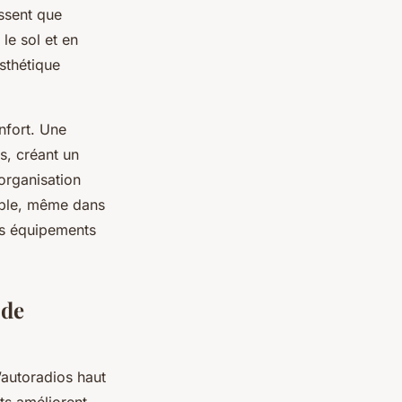
issent que
le sol et en
esthétique
nfort. Une
ns, créant un
organisation
able, même dans
ces équipements
 de
’autoradios haut