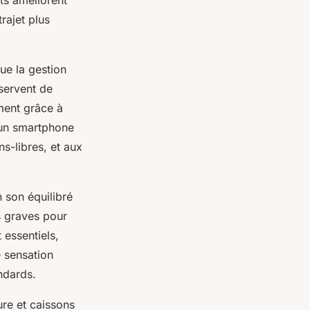
s améliorent
rajet plus
ue la gestion
 servent de
ment grâce à
l un smartphone
ns-libres, et aux
n son équilibré
s graves pour
essentiels,
e sensation
ndards.
re et caissons