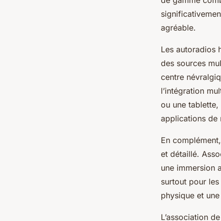
de gamme combi
significativemen
agréable.
Les autoradios 
des sources multi
centre névralgiq
l’intégration mu
ou une tablette,
applications de 
En complément, l
et détaillé. Ass
une immersion a
surtout pour les
physique et une
L’association d