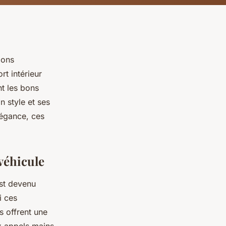
ions
rt intérieur
t les bons
n style et ses
légance, ces
véhicule
st devenu
i ces
s offrent une