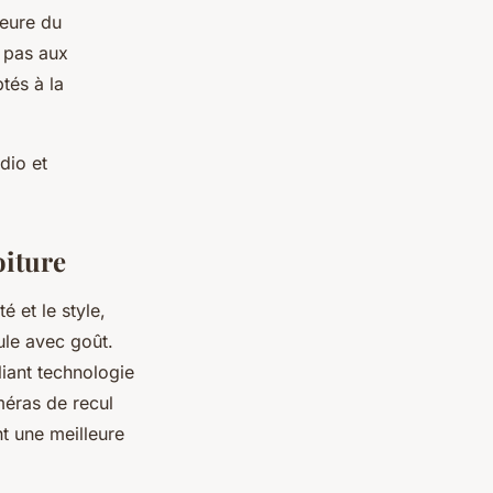
ieure du
e pas aux
tés à la
dio et
oiture
é et le style,
ule avec goût.
liant technologie
méras de recul
t une meilleure