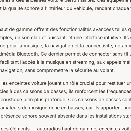
nés à des enceintes voiture performantes. Ces équipement
t la qualité sonore à l’intérieur du véhicule, rendant chaque t
haut de gamme offrent des fonctionnalités avancées telles q
ples, un son clair et puissant, et une interface intuitive. Ils
ue pour la musique, la navigation et la connectivité, notam
ltimédia Bluetooth. Ce dernier permet de connecter sans fi
 facilitant l’accès à la musique en streaming, aux appels mai
navigation, sans compromettre la sécurité au volant.
es enceintes voiture jouent un rôle crucial pour restituer u
ociés à des caissons de basses, ils renforcent les fréquence
coustique bien plus profonde. Ces caissons de basses sont 
 amateurs de musique riche en basses, car ils apportent un
 présence sonore souvent absente dans les installations sta
e ces éléments — autoradios haut de gamme, enceintes voitu