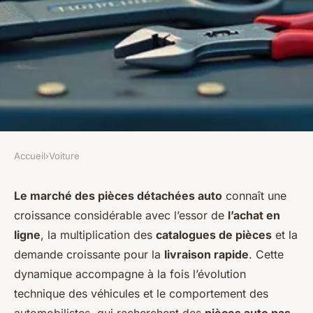
Accueil
›
Voiture
VOITURE
Pièces détachées voiture :
Le marché des pièces détachées auto
connaît une
croissance considérable avec l’essor de
l’achat en
comment optimiser achat, prix
ligne
, la multiplication des
catalogues de pièces
et la
et entretien
demande croissante pour la
livraison rapide
. Cette
dynamique accompagne à la fois l’évolution
Zélie
•
6 décembre 2025
•
7 min de lecture
technique des véhicules et le comportement des